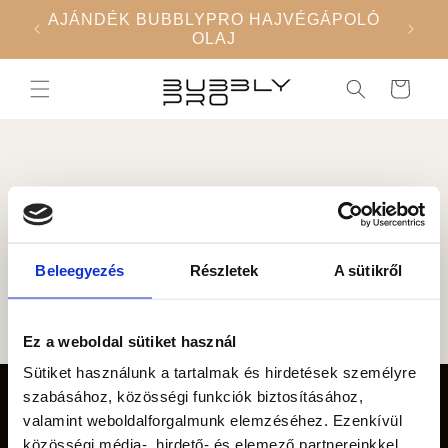
Ugrás a
AJÁNDÉK BUBBLYPRO HAJVÉGÁPOLÓ
MIDI
tartalomhoz
OLAJ
IN 
Kosár
My Wishlist
Beleegyezés
Részletek
A sütikről
Ez a weboldal sütiket használ
Sütiket használunk a tartalmak és hirdetések személyre
szabásához, közösségi funkciók biztosításához,
Keresés
valamint weboldalforgalmunk elemzéséhez. Ezenkívül
közösségi média-, hirdető- és elemező partnereinkkel