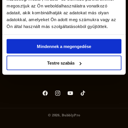
Általános Szerződési Feltételek
megosztjuk az Ön weboldalhasználatra vonatkozó
adatait, akik kombinálhatják az adatokat más olyan
Adatvédelmi tájékoztató
adatokkal, amelyeket Ön adott meg számukra vagy az
Ön által használt más szolgáltatásokból gyűjtöttek.
Vélemények
Kapcsolat
Mindennek a megengedése
Szállítás, fizetés
Testre szabás
Visszaküldés és Lemondás
Facebook
Instagram
YouTube
TikTok
© 2026,
BubblyPro